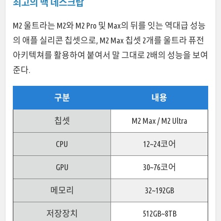
최고의 맥 데스크탑
M2 울트라는 M2와 M2 Pro 및 Max의 뒤를 잇는 역대급 성능
의 애플 실리콘 칩셋으로, M2 Max 칩셋 2개를 울트라 퓨전
아키텍쳐를 활용하여 붙여서 말 그대로 2배의 성능을 보여
준다.
구분
내용
칩셋
M2 Max / M2 Ultra
CPU
12~24코어
GPU
30~76코어
메모리
32~192GB
저장장치
512GB~8TB